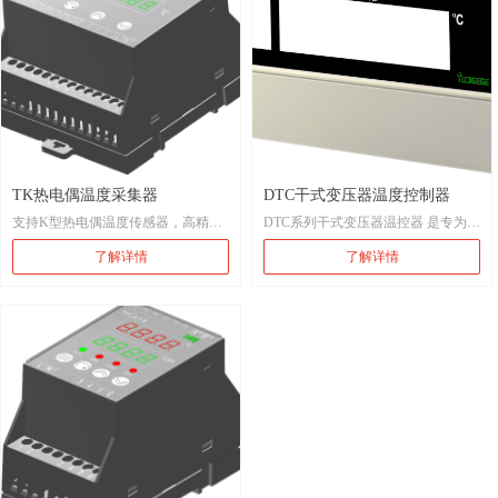
THC-M 具有超温、超湿、断线及故
障报警，具有两路模拟量输出。具有
RS485 通讯。
本装置可广泛应用在：
1、工控及电力行业，如配电箱、开
关柜、中置柜、环网柜、箱式变电站
等；
2、民生行业：粮库、仓库、药房、
邮局、档案室等；
TK热电偶温度采集器
DTC干式变压器温度控制器
3、新兴物联网行业：智能建筑、智
支持K型热电偶温度传感器，高精度
DTC系列干式变压器温控器 是专为干
能楼宇、能源管理系统、节能减排系
冷端补偿。
式变压器的安全运行研发设计的保护
统等；
了解详情
了解详情
三端隔离，具有可靠的抗干扰能力。
装置。它采用单片机处理技术，通过
4、其他对温湿度敏感的场合。
可广泛使用在暖通空调、大棚温度监
三只预埋在变压器绕组中的PT100来
测、机房温度监测、室内温度监测。
检测温度，并提供人机交互界面，具
有绕组超温告警、绕组超温跳闸及传
感器故障报警等功能，还可以设定风
机启停温度，定时启停风机。
为了更好的与外界通讯，本产品还提
供了模拟量输出及RS485通讯功能。