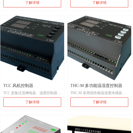
了解详情
了解详情
当温度或电流大于整定值时启动风
当电流大于整定值时启动风机，当电
机，当温度及电流均小于返回值时继
流小于返回值时继续运行一段时间停
续运行一段时间停止风机。
止风机。
风机具有开路和过载保护功能。
风机具有开路和过载保护功能。
TCC 风机控制器
THC-M 多功能温湿度控制器
TCC 是集过流继电器、温度控制器和
THC-M 采用高性能温湿度传感器，
时间继电器为一体的保护装置，可同
可同时对两路温度、湿度进行测量控
了解详情
了解详情
时检测两路环境温度，及一路或两路
制并显示，还可以对温、湿度进行
CT，达到动作条件时启动风机。
上、下限设定。
TCC 具有电机断线告警功能。
THC-M 温湿度控制器可根据现场情
况，自动启动风扇或加热器，对环境
的温、湿度自动调节。